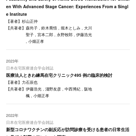
en With Advanced Stage Cancer: Experiences From a Singl
e Institute
【著者】
杉山正仲
【共著者】
森尚子 , 鈴木喬悟 , 堀木としみ , 大川
聖子 , 宮本二郎 , 永野牧郎 , 伊藤浩光
, 小畑正孝
2023年
日本在宅医療連合学会雑誌
医療法人ときわ練馬在宅クリニック495 例の臨床的検討
【著者】
力石辰也
【共著者】
伊藤浩光 , 淺野友彦 , 中西博紀 , 阪地
楓 , 小畑正孝
2022年
日本在宅医療連合学会雑誌
新型コロナワクチンの副反応が訪問診療を受ける患者の日常生活