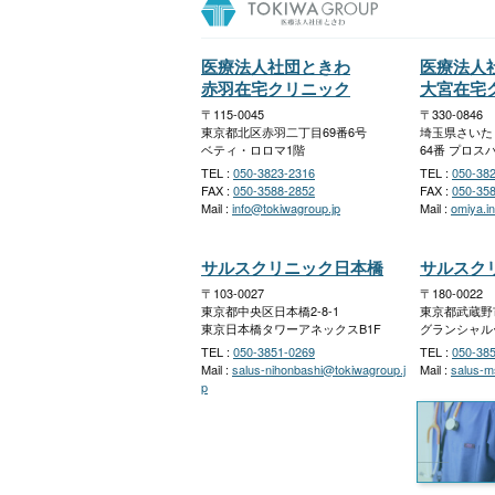
医療法人社団ときわ
医療法人
赤羽在宅クリニック
大宮在宅
〒115-0045
〒330-0846
東京都北区赤羽二丁目69番6号
埼玉県さいた
ベティ・ロロマ1階
64番 プロス
TEL :
050-3823-2316
TEL :
050-38
FAX :
050-3588-2852
FAX :
050-35
Mail :
info@tokiwagroup.jp
Mail :
omiya.i
サルスクリニック日本橋
サルスク
〒103-0027
〒180-0022
東京都中央区日本橋2-8-1
東京都武蔵野市
東京日本橋タワーアネックスB1F
グランシャル
TEL :
050-3851-0269
TEL :
050-38
Mail :
salus-nihonbashi@tokiwagroup.j
Mail :
salus-m
p