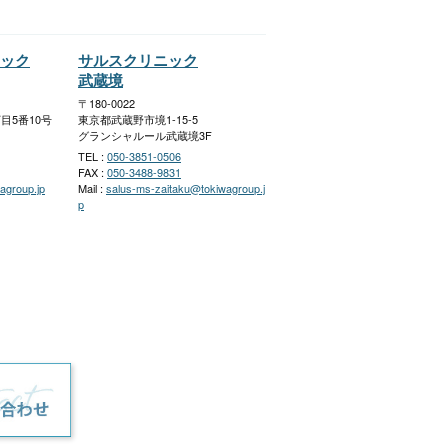
ック
サルスクリニック
武蔵境
〒180-0022
目5番10号
東京都武蔵野市境1-15-5
グランシャルール武蔵境3F
TEL :
050-3851-0506
FAX :
050-3488-9831
agroup.jp
Mail :
salus-ms-zaitaku@tokiwagroup.j
p