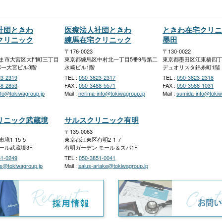
社団ときわ
医療法人社団ときわ
ときわ在宅クリニ
クリニック
練馬在宅クリニック
墨田
〒176-0023
〒130-0022
ま市大宮区大門町三丁目
東京都練馬区中村北一丁目5番9号第二
東京都墨田区江東橋四丁
パー大宮ビル3階
永崎ビル1階
デュオリスタ錦糸町1階
23-2319
TEL :
050-3823-2317
TEL :
050-3823-2318
88-2853
FAX :
050-3488-5571
FAX :
050-3588-1031
nfo@tokiwagroup.jp
Mail :
nerima-info@tokiwagroup.jp
Mail :
sumida-info@tokiw
リニック武蔵境
サルスクリニック有明
〒135-0063
境1-15-5
東京都江東区有明2-1-7
ール武蔵境3F
有明ガーデン モール＆スパ1F
51-0249
TEL :
050-3851-0041
s@tokiwagroup.jp
Mail :
salus-ariake@tokiwagroup.jp